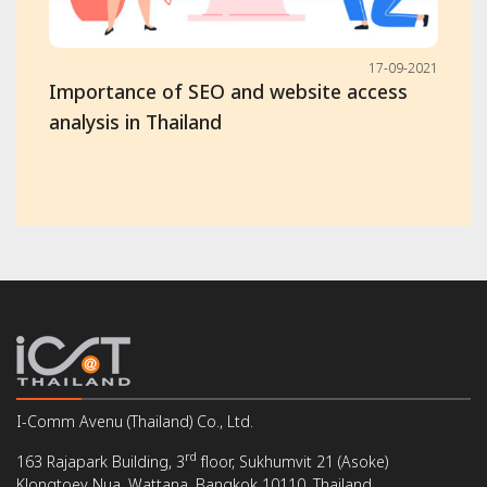
17-09-2021
Importance of SEO and website access
analysis in Thailand
I-Comm Avenu (Thailand) Co., Ltd.
rd
163 Rajapark Building, 3
floor, Sukhumvit 21 (Asoke)
Klongtoey Nua, Wattana, Bangkok 10110, Thailand