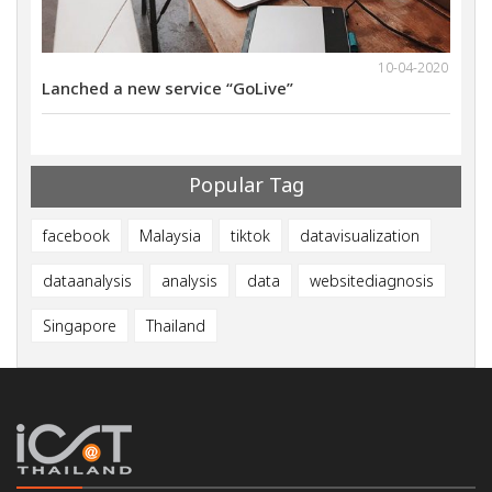
1-2021
10-04-2020
Lanched a new service “GoLive”
We wi
ults
Marke
Popular Tag
facebook
Malaysia
tiktok
datavisualization
dataanalysis
analysis
data
websitediagnosis
Singapore
Thailand