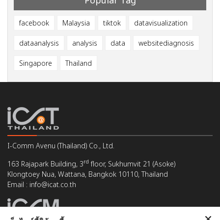
Popular Tag
facebook
Malaysia
tiktok
datavisualization
dataanalysis
analysis
data
websitediagnosis
Singapore
Thailand
I-Comm Avenu (Thailand) Co., Ltd.
rd
163 Rajapark Building, 3
floor, Sukhumvit 21 (Asoke)
Klongtoey Nua, Wattana, Bangkok 10110, Thailand
Email : info@icat.co.th