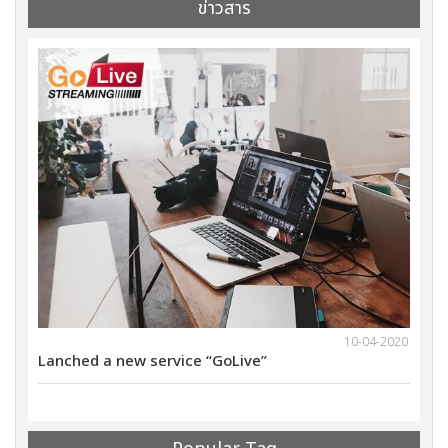
ข่าวสาร
1-2021
10-04-2020
Lanched a new service “GoLive”
We wi
ults
Marke