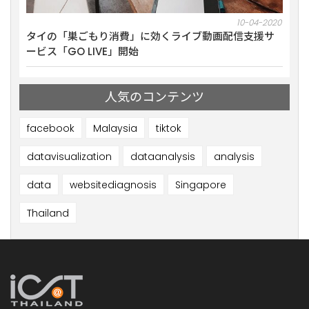
10-2021
10-04-2020
ミナー
タイの「巣ごもり消費」に効くライブ動画配信支援サ
【1
ービス「GO LIVE」開始
を開
人気のコンテンツ
facebook
Malaysia
tiktok
datavisualization
dataanalysis
analysis
data
websitediagnosis
Singapore
Thailand