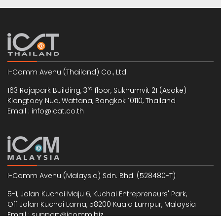
I-Comm Avenu (Thailand) Co., Ltd.
rd
163 Rajapark Building, 3
floor, Sukhumvit 21 (Asoke)
Klongtoey Nua, Wattana, Bangkok 10110, Thailand
Email : info@icat.co.th
I-Comm Avenu (Malaysia) Sdn. Bhd. (528480-T)
5-1, Jalan Kuchai Maju 6, Kuchai Entrepreneurs' Park,
Off Jalan Kuchai Lama, 58200 Kuala Lumpur, Malaysia
Email : support@icomm.biz