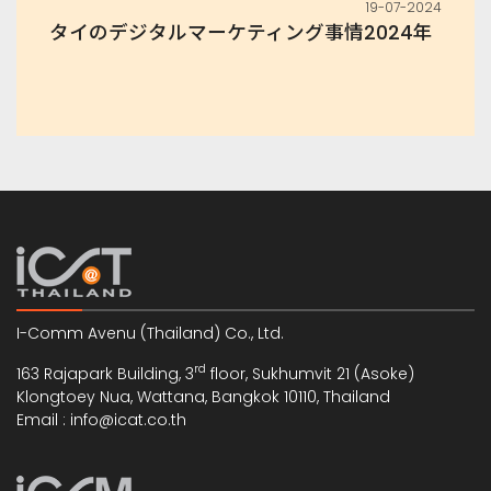
19-07-2024
タイのデジタルマーケティング事情2024年
I-Comm Avenu (Thailand) Co., Ltd.
rd
163 Rajapark Building, 3
floor, Sukhumvit 21 (Asoke)
Klongtoey Nua, Wattana, Bangkok 10110, Thailand
Email : info@icat.co.th