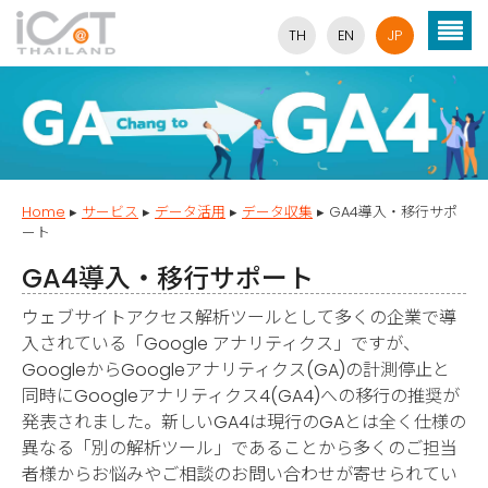
TH
EN
JP
Home
▸
サービス
▸
データ活用
▸
データ収集
▸
GA4導入・移行サポ
ート
GA4導入・移行サポート
ウェブサイトアクセス解析ツールとして多くの企業で導
入されている「Google アナリティクス」ですが、
GoogleからGoogleアナリティクス(GA)の計測停止と
同時にGoogleアナリティクス4(GA4)への移行の推奨が
発表されました。新しいGA4は現行のGAとは全く仕様の
異なる「別の解析ツール」であることから多くのご担当
者様からお悩みやご相談のお問い合わせが寄せられてい