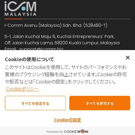
I-Comm Avenu (Malaysia) Sdn. Bhd. (528480-T)
5-1, Jalan Kuchai Maju 6, Kuchai Entrepreneurs' Park,
Off Jalan Kuchai Lama, 58200 Kuala Lumpur, Malaysia
Email : support@icomm.biz
Cookieの使用について
このサイトはCookieを使用して、サイトのパーフォマンスやお
日本国内でのお問い合わせも承っております。
客様のブラウジング経験を向上させています。Cookieの許可
日本国内ご対応窓口：島村武孝
や拒否などは「Cookieの設定」をクリックしてください。
Tel. : 07039811899
Cookieポリシー
Email : nori@icomm.biz
すべてを拒否する
すべてを許可する
Cookieの設定
Copyright © 2025 I-Comm Avenu. All rights
reserved.