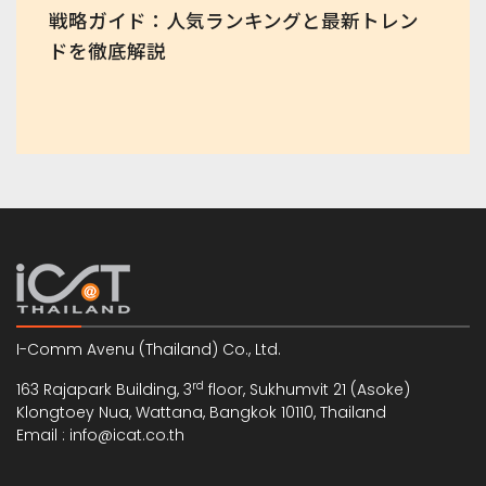
戦略ガイド：人気ランキングと最新トレン
ドを徹底解説
I-Comm Avenu (Thailand) Co., Ltd.
rd
163 Rajapark Building, 3
floor, Sukhumvit 21 (Asoke)
Klongtoey Nua, Wattana, Bangkok 10110, Thailand
Email : info@icat.co.th