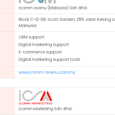
icomm avenu (Malaysia) Sdn. Bhd.
Block C-12-08, Scott Garden, 289 Jalan Kelang 
Malaysia
CRM support
Digital marketing support
E-commerce support
Digital marketing support tools
www.icomm-avenu.com.my
icomm Marketing Sdn. Bhd.