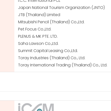
I.C.C. International PCL
Japan National Tourism Organization (JNTO)
JTB (Thailand) Limited
Mitsubishi Pencil (Thailand) Co.,Ltd.
Pet Focus Co.,Ltd.
PLENUS & MK PTE. LTD.
Saha Lawson Co.,Ltd.
Summit Capital Leasing Co.,Ltd.
Toray Industries (Thailand) Co., Ltd.
Toray International Trading (Thailand) Co., Ltd.