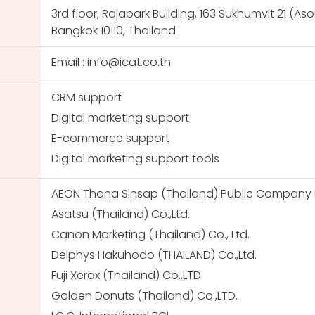
3rd floor, Rajapark Building, 163 Sukhumvit 21 (A
Bangkok 10110, Thailand
Email : info@icat.co.th
CRM support
Digital marketing support
E-commerce support
Digital marketing support tools
AEON Thana Sinsap (Thailand) Public Company 
Asatsu (Thailand) Co.,Ltd.
Canon Marketing (Thailand) Co., Ltd.
Delphys Hakuhodo (THAILAND) Co.,Ltd.
Fuji Xerox (Thailand) Co.,LTD.
Golden Donuts (Thailand) Co.,LTD.