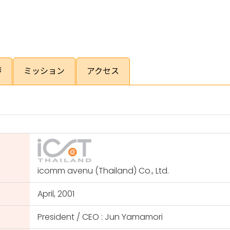
拶
ミッション
アクセス
icomm avenu (Thailand) Co., Ltd.
April, 2001
President / CEO : Jun Yamamori