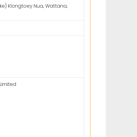
soke) Klongtoey Nua, Wattana,
Limited