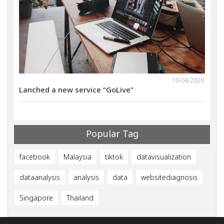
1-2021
10-04-2020
Lanched a new service “GoLive”
We wi
ults
Marke
Popular Tag
facebook
Malaysia
tiktok
datavisualization
dataanalysis
analysis
data
websitediagnosis
Singapore
Thailand