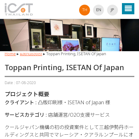
TH
EN
JP
Home
▸
ผลงานของเรา
▸
Toppan Printing, ISETAN Of Japan
Toppan Printing, ISETAN Of Japan
Date : 07-08-2020
プロジェクト概要
クライアント :
凸版印刷様・ISETAN of Japan 様
サービスカテゴリ :
店舗運営/O2O支援サービス
クールジャパン機構の初の投資案件として三越伊勢丹ホー
ルディングスと共同でマレーシア・クアラルンプールにオ