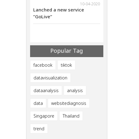
18-11-2021
10-04-2020
ebinar on Nov
Lanched a new service
We will have web
al Marketing
“GoLive”
29th 2021Digital
ives
Methods that giv
ults
Successful Resul
Popular Tag
facebook
tiktok
datavisualization
dataanalysis
analysis
data
websitediagnosis
Singapore
Thailand
trend