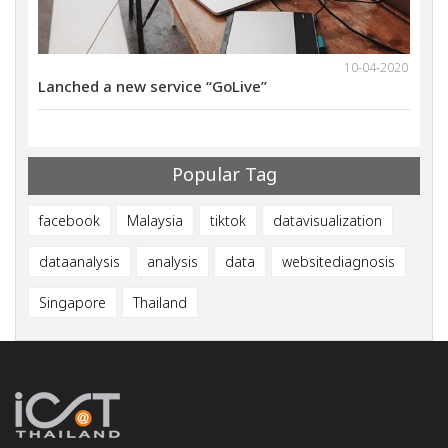
10-04-2020
18-11-2021
We will have webinar on Nov 29th 2021Digital
L
Marketing Methods that gives Successful Results
Popular Tag
facebook
Malaysia
tiktok
datavisualization
dataanalysis
analysis
data
websitediagnosis
Singapore
Thailand