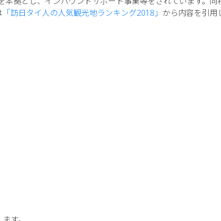
を本拠とし、インバウンドサポート事業等をされています。同
は
「訪日タイ人の人気観光地ランキング2018」
から内容を引用
します。