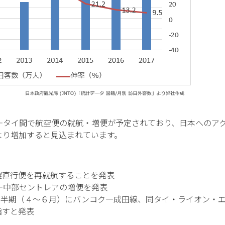
18-11-2021
10-04-2020
 webinar on Nov
Lanched a new service
We will have w
ital Marketing
“GoLive”
29th 2021Digit
 gives
Methods that g
esults
Successful Res
に日―タイ間で航空便の就航・増便が予定されており、日本へのア
より増加すると見込まれています。
幌直行便を再就航することを発表
―中部セントレアの増便を発表
四半期（４～６月）にバンコク―成田線、同タイ・ライオン・
指すと発表