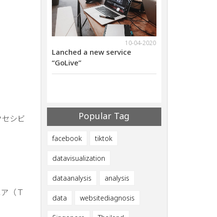
18-11-2021
10-04-2020
ebinar on Nov
Lanched a new service
We will have web
al Marketing
“GoLive”
29th 2021Digital
ives
Methods that giv
ults
Successful Resul
Popular Tag
クセシビ
facebook
tiktok
datavisualization
dataanalysis
analysis
エア（Ｔ
data
websitediagnosis