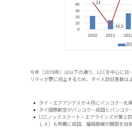
We will have
29th 2021Dig
Methods that
Successful R
今年（2018年）は以下の通り、LCCを中心
リティが更に向上するため、タイ人訪日客数は
タイ・エアアジアＸが４月にバンコク―札
タイ国際航空がバンコク―成田とバンコク
LCCノックスクート・エアラインズが第２
ＬＡ）も早期に成田、福岡路線の開設を目