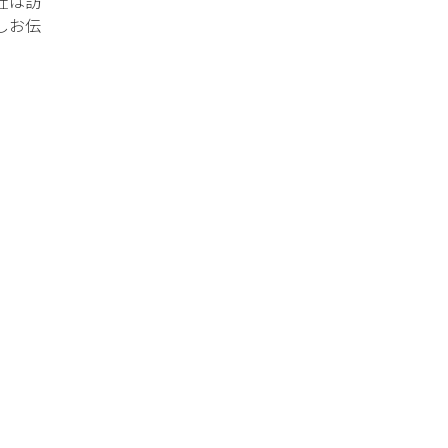
社は訪
しお伝