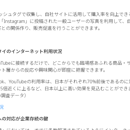
をハッシュタグで収集し、自社サイトに活用して購入率を向上でき
。「Instagram」に投稿された一般ユーザーの写真を利用して、
18-11-2021
10-04-2020
客との関係作り、販売促進を行うことができます。
 webinar on Nov
Lanched a new service
We will have w
ital Marketing
“GoLive”
29th 2021Digit
 gives
Methods that g
esults
Successful Res
なタイのインターネット利用状況
）、YouTubeに接続するだけで、どこからでも臨場感あふれる商品・
ット層からの反応や興味関心が即座に把握できます。
ok、YouTubeの利用率は、日本がそれぞれ70%前後であるの
2.5倍近くに上るなど、日本以上に高い効果を見込むことができ
時点の調査データ）
況
への対応が企業存続の鍵