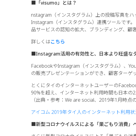
■「visumo」とは？
nstagram（インスタグラム）上の投稿写真
Instagram（インスタグラム）連携ツールです
品サービスの認知の拡大、ブランディング、顧
We will have
29th 2021Dig
詳しくは
こちら
Methods that
Successful R
■Instagram活用の有効性と、日本より旺盛
FacebookやInstagram（インスタグラム
の販売プレゼンテーションができ、顧客ターゲ
とくにタイのインターネットユーザーのFacebo
90%を超え、インターネット利用時間も日本の
（出典・参考：We are social、2019年1月
アイコム 2019年タイ人のインターネット利用状
■新型コロナウイルスによる「巣ごもり消費」