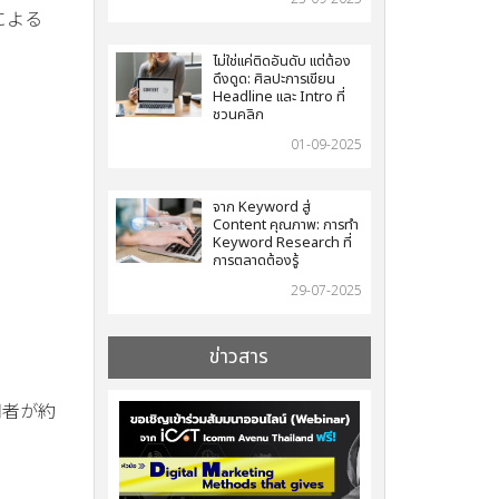
による
ไม่ใช่แค่ติดอันดับ แต่ต้อง
ดึงดูด: ศิลปะการเขียน
Headline และ Intro ที่
ชวนคลิก
01-09-2025
จาก Keyword สู่
Content คุณภาพ: การทำ
Keyword Research ที่
การตลาดต้องรู้
29-07-2025
ข่าวสาร
用者が約