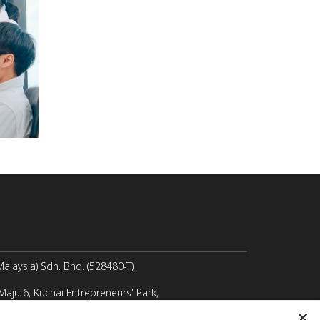
laysia) Sdn. Bhd. (528480-T)
 Maju 6, Kuchai Entrepreneurs' Park,
 Lama, 58200 Kuala Lumpur, Malaysia