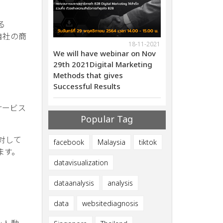
る
自社の商
18-11-2021
10-04-2020
ebinar on Nov
Lanched a new service
We will have web
al Marketing
“GoLive”
29th 2021Digital
ives
Methods that giv
ults
Successful Resul
サービス
Popular Tag
に対して
facebook
Malaysia
tiktok
ます。
datavisualization
dataanalysis
analysis
data
websitediagnosis