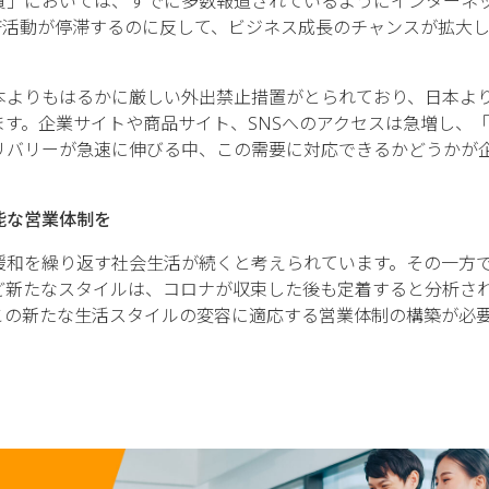
費」においては、すでに多数報道されているようにインターネ
済活動が停滞するのに反して、ビジネス成長のチャンスが拡大
本よりもはるかに厳しい外出禁止措置がとられており、日本よ
す。企業サイトや商品サイト、SNSへのアクセスは急増し、
リバリーが急速に伸びる中、この需要に対応できるかどうかが
能な営業体制を
緩和を繰り返す社会生活が続くと考えられています。その一方
ど新たなスタイルは、コロナが収束した後も定着すると分析さ
この新たな生活スタイルの変容に適応する営業体制の構築が必