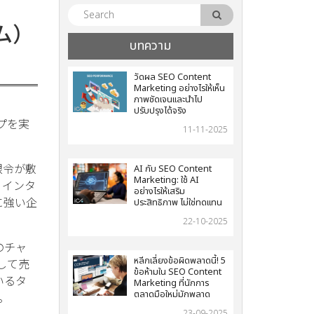
ム）
บทความ
วัดผล SEO Content
Marketing อย่างไรให้เห็น
ภาพชัดเจนและนำไป
ปรับปรุงได้จริง
ップを実
11-11-2025
限令が敷
AI กับ SEO Content
Marketing: ใช้ AI
、インタ
อย่างไรให้เสริม
に強い企
ประสิทธิภาพ ไม่ใช่ทดแทน
22-10-2025
のチャ
หลีกเลี่ยงข้อผิดพลาดนี้! 5
して売
ข้อห้ามใน SEO Content
いるタ
Marketing ที่นักการ
ตลาดมือใหม่มักพลาด
。
23-09-2025