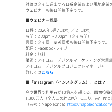
対象はタイに進出する日系企業および現地企業の
ウェビナーも後日開催予定です。
■ウェビナー概要
日程：2020年5月7日(木) ／ 21日(木)
時間：2:30pm〜3:00pm（タイ時間）
言語：タイ語 ※英語版も後日開催予定です。
配信：Facebookライブ
料金：無料
講師：アイコム デジタルマーケティング営業部長
アイコム デジタルプロジェクトマネージャー 
詳しくは
こちら
■「Instagram（インスタグラム）」とは？
今や世界で利用者が10億人を超える、画像投稿を
1,300万人（全人口の約20%）に上り、前年度
（参考：Napoleoncat
https://napoleoncat.com/