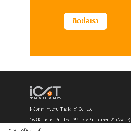
ติดต่อเรา
I-Comm Avenu (Thailand) Co., Ltd.
rd
163 Rajapark Building, 3
floor, Sukhumvit 21 (Asoke)
Klongtoey Nua, Wattana, Bangkok 10110, Thailand