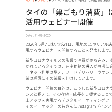
Home
▸
บทความ
▸
タイの「巣ごもり消費」に対応 Instag
タイの「巣ごもり消費」に対
活用ウェビナー開催
Date : 11-08-2020
2020年5月7日および21日、現地のECやリアル
現するウェビナーを開催することを発表します
新型コロナウイルスの影響で消費が落ち込み、
かれているタイでは、在宅勤務の導入が急激に
ーネット利用は増え、フードデリバリーやオン
業は順調にその業績を伸ばしています。
ウェビナー開催の目的は、こうした新型コロナ
ンスと捉えて、その存続・成長を支援することです
上アップを実現するデジタルマーケティングツール
イのマーケッターの皆さんにInstagram（