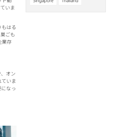
ット動
Singapore
Thailand
していま
りもはる
「巣ごも
企業存
で、オン
れていま
要になっ