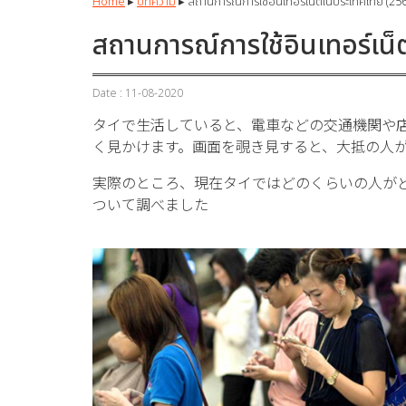
Home
▸
บทความ
▸
สถานการณ์การใช้อินเทอร์เน็ตในประเทศไทย (25
สถานการณ์การใช้อินเทอร์เน
Date : 11-08-2020
タイで生活していると、電車などの交通機関や
く見かけます。画面を覗き見すると、大抵の人が
実際のところ、現在タイではどのくらいの人が
ついて調べました