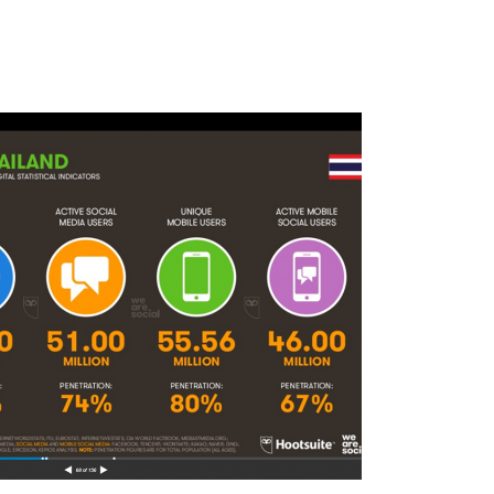
18-11-2021
10-04-2020
 webinar on Nov
Lanched a new service
We will have w
ital Marketing
“GoLive”
29th 2021Digit
 gives
Methods that g
esults
Successful Res