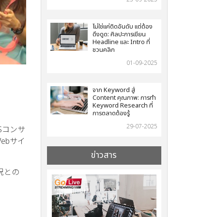
ไม่ใช่แค่ติดอันดับ แต่ต้อง
ดึงดูด: ศิลปะการเขียน
Headline และ Intro ที่
ชวนคลิก
01-09-2025
จาก Keyword สู่
Content คุณภาพ: การทำ
Keyword Research ที่
การตลาดต้องรู้
29-07-2025
Sコンサ
ebサイ
ข่าวสาร
況との