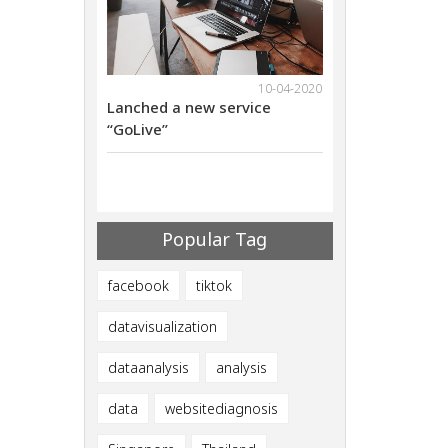
18-11-2021
10-04-2020
ebinar on Nov
Lanched a new service
We will have web
al Marketing
“GoLive”
29th 2021Digital
ives
Methods that giv
ults
Successful Resul
Popular Tag
facebook
tiktok
datavisualization
dataanalysis
analysis
data
websitediagnosis