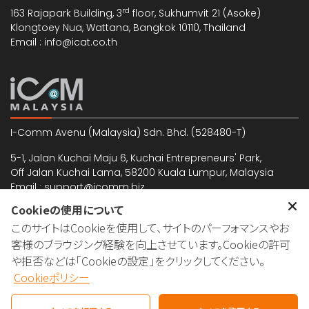
rd
163 Rajapark Building, 3
floor, Sukhumvit 21 (Asoke)
Klongtoey Nua, Wattana, Bangkok 10110, Thailand
Email : info@icat.co.th
I-Comm Avenu (Malaysia) Sdn. Bhd. (528480-T)
5-1, Jalan Kuchai Maju 6, Kuchai Entrepreneurs' Park,
Off Jalan Kuchai Lama, 58200 Kuala Lumpur, Malaysia
Email : support@icomm.biz
Cookieの使用について
このサイトはCookieを使用して、サイトのパーフォマンスやお
日本国内でのお問い合わせも承っております。
客様のブラウジング経験を向上させています。Cookieの許可
日本国内ご対応窓口：島村武孝
や拒否などは「Cookieの設定」をクリックしてください。
Tel. : 07039811899
Cookieポリシー
Email : nori@icomm.biz