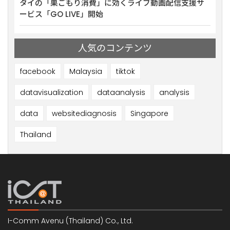
ミナー
タイの「巣ごもり消費」に効くライブ動画配信支援サ
【1
ービス「GO LIVE」開始
を開
人気のコンテンツ
facebook
Malaysia
tiktok
datavisualization
dataanalysis
analysis
data
websitediagnosis
Singapore
Thailand
I-Comm Avenu (Thailand) Co., Ltd.