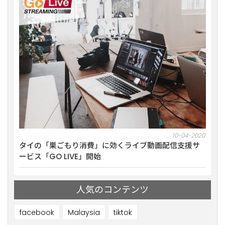
10-2021
10-04-2020
ミナー
タイの「巣ごもり消費」に効くライブ動画配信支援サ
【1
ービス「GO LIVE」開始
を開
人気のコンテンツ
facebook
Malaysia
tiktok