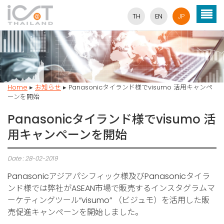
TH
EN
JP
Home
▸
お知らせ
▸
Panasonicタイランド様でvisumo 活用キャンペ
ーンを開始
Panasonicタイランド様でvisumo 活
用キャンペーンを開始
Date : 28-02-2019
Panasonicアジアパシフィック様及びPanasonicタイラ
ンド様では弊社がASEAN市場で販売するインスタグラムマ
ーケティングツール“visumo” （ビジュモ）を活用した販
売促進キャンペーンを開始しました。