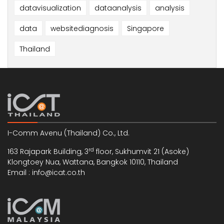
datavisualization
dataanalysis
analysis
data
websitediagnosis
Singapore
Thailand
I-Comm Avenu (Thailand) Co., Ltd.
rd
163 Rajapark Building, 3
floor, Sukhumvit 21 (Asoke)
Klongtoey Nua, Wattana, Bangkok 10110, Thailand
Email : info@icat.co.th