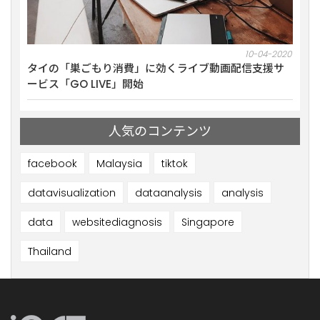
10-2021
10-04-2020
ミナー
タイの「巣ごもり消費」に効くライブ動画配信支援サ
【1
ービス「GO LIVE」開始
を開
人気のコンテンツ
facebook
Malaysia
tiktok
datavisualization
dataanalysis
analysis
data
websitediagnosis
Singapore
Thailand