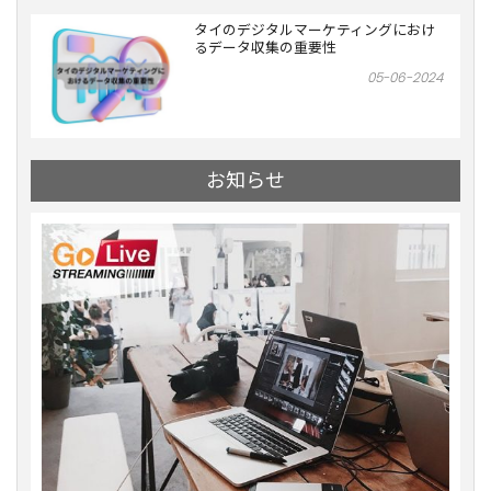
タイのデジタルマーケティングにおけ
るデータ収集の重要性
05-06-2024
お知らせ