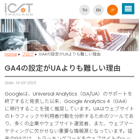
TH
EN
JP
Home
▸
ブログ
▸
GA4の設定がUAよりも難しい理由
GA4の設定がUAよりも難しい理由
Date : 14-03-2023
Googleは、Universal Analytics（GA/UA）のサポートを
終了すると発表した以来、Google Analytics 4（GA4）
に移行することを強く推奨しています。UAはウェブサイト
のトラフィックや利用者行動を分析するためのツールであ
り、多くの企業やウェブサイト運営者、また、ウェブマー
ケティングに欠かせない重要な情報源となっています。従
来のGAでは、トラッキングコードをウェブサイトのヘッ