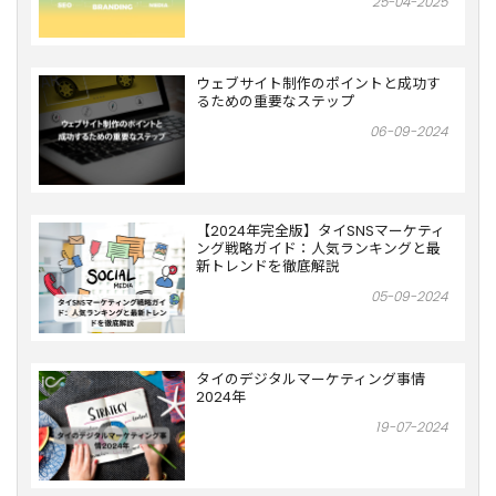
25-04-2025
ウェブサイト制作のポイントと成功す
るための重要なステップ
06-09-2024
【2024年完全版】タイSNSマーケティ
ング戦略ガイド：人気ランキングと最
新トレンドを徹底解説
05-09-2024
タイのデジタルマーケティング事情
2024年
19-07-2024