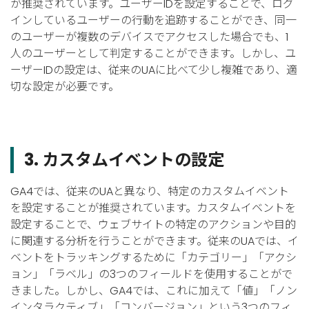
が推奨されています。ユーザーIDを設定することで、ログ
インしているユーザーの行動を追跡することができ、同一
のユーザーが複数のデバイスでアクセスした場合でも、1
人のユーザーとして判定することができます。しかし、ユ
ーザーIDの設定は、従来のUAに比べて少し複雑であり、適
切な設定が必要です。
3. カスタムイベントの設定
GA4では、従来のUAと異なり、特定のカスタムイベント
を設定することが推奨されています。カスタムイベントを
設定することで、ウェブサイトの特定のアクションや目的
に関連する分析を行うことができます。従来のUAでは、イ
ベントをトラッキングするために「カテゴリー」「アクシ
ョン」「ラベル」の3つのフィールドを使用することがで
きました。しかし、GA4では、これに加えて「値」「ノン
インタラクティブ」「コンバージョン」という3つのフィ