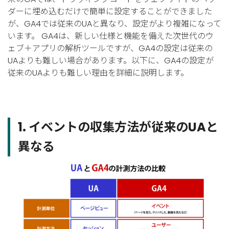
ダーに埋め込むだけで簡単に設定することができました
が、GA4では従来のUAと異なり、設定がより複雑になって
います。 GA4は、新しい仕様と機能を備えた次世代のウ
ェブ＋アプリの解析ツールですが、GA4の設定は従来の
UAよりも難しい場合があります。以下に、GA4の設定が
従来のUAよりも難しい理由を詳細に説明します。
1. イベントの収集方法が従来のUAと
異なる