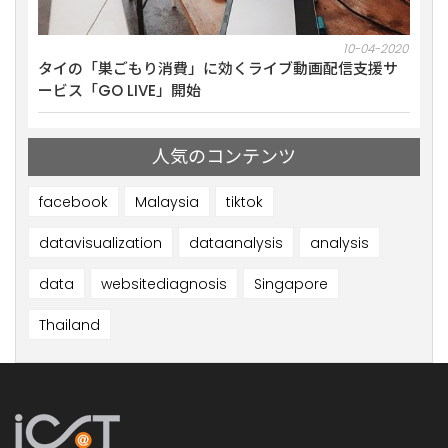
10-2021
10-04-2020
ミナー
タイの「巣ごもり消費」に効くライブ動画配信支援サ
【1
ービス「GO LIVE」開始
を開
人気のコンテンツ
facebook
Malaysia
tiktok
datavisualization
dataanalysis
analysis
data
websitediagnosis
Singapore
Thailand