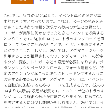
GA4では、従来のUAと異なり、イベント単位の測定が基
本的な考え方となっています。これは、ページの読み込み
が完了した時点で情報を送信する従来の方法とは異なり、
ユーザーが実際に何かを行ったときにイベントを収集する
ということです。従来のUAでは、トラッキングコードを直
接ウェブページに埋め込むことで、イベントを収集するこ
とができました。しかし、GA4では、タグマネージャーを
利用することが推奨されており、タグマネージャーの設定
やタグ、変数、トリガーなどの設定が必要になります。ボ
タンクリックやページスクロール、フォーム送信など、特
定のアクションが起こった場合にトラッキングするように
設定する必要があります。タグマネージャーは、イベント
を自動的に追跡するためのコードを生成するため、従来の
UAよりも複雑な設定が必要です。イベント単位のトラッキ
ングは、より詳細な分析が可能になりますが、初めてGA
を設定する人には少し難解かもしれません。GA4では、イ